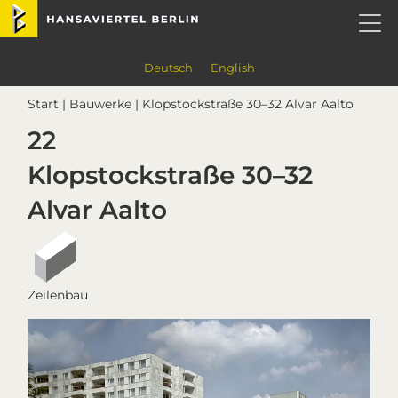
Skip
Skip
Skip
Skip
Hansaviertel Berlin
to
to
to
to
primary
main
primary
footer
navigation
content
sidebar
Deutsch
English
Start
|
Bauwerke
| Klopstockstraße 30–32 Alvar Aalto
22
Klopstockstraße 30–32
Alvar Aalto
Zeilenbau