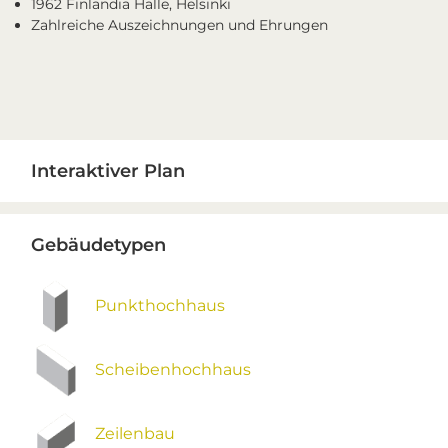
1962 Finlandia Halle, Helsinki
Zahlreiche Auszeichnungen und Ehrungen
Primary
Interaktiver Plan
Sidebar
Gebäudetypen
Punkthochhaus
Scheibenhochhaus
Zeilenbau