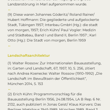
Landzerstörung
in Marl aufgenommen wurde.
←
(9)
Diese waren Johannes Göderitz/ Roland Rainer/
Hubert Hoffmann: Die gegliederte und aufgelockerte
Stadt, Tübingen 1957; Interbau GmbH (Hg.): die stadt
von morgen, 1957; Erich Kühn/ Paul Vogler: Medizin
und Städtebau, Band I und Band II, Berlin 1957 ; Karl
Otto (Hg.): Die Stadt von morgen, Berlin 1959
←
Landschaftsarchitektur
(1)
Walter Rossow: Zur Internationalen Bauausstellung,
in: Garten und Landschaft, 67, 1957, 10, S. 256, zitiert
nach Andrea Koenecke: Walter Rossow (1910–1992) „Die
Landschaft im Bewußtsein der Öffentlichkeit“,
München 2014, S. 153
←
(2)
Erich Kühn: Programmvorschlag für die
Bauausstellung Berlin 1956, 24.08.1954, LA B Rep. 6 Nr.
2132, auch publiziert in Jonas Geist/ Klaus Kürvers: Das
Berliner Mietshaus 1945-1989, München 1989, Band 3,