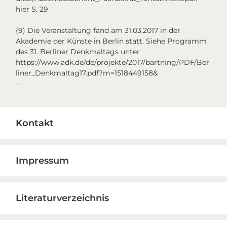
hier S. 29
←
(9)
Die Veranstaltung fand am 31.03.2017 in der
Akademie der Künste in Berlin statt. Siehe Programm
des 31. Berliner Denkmaltags unter
https://www.adk.de/de/projekte/2017/bartning/PDF/Ber
liner_Denkmaltag17.pdf?m=1518449158&
←
Primary
Kontakt
Sidebar
Impressum
Literaturverzeichnis