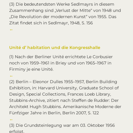
(3)
Die bedeutendsten Werke Sedlmayrs in diesem
Zusammenhang sind „Verlust der Mitte“ von 1948 und
„Die Revolution der modernen Kunst“ von 1955. Das
Zitat findet sich in Sedlmayr, 1948, S. 156
←
Unité d’ habitation und die Kongresshalle
(1)
Nach der Berliner Unité errichtete Le Corbusier
noch von 1959–1961 in Briey und von 1965–1967 in
Firminy je eine Unité.
←
(2)
Berlin – Eleonor Dulles 1955–1957, Berlin Building
Exhibition, in: Harvard University, Graduate School of
Design, Special Collections, Frances Loeb Library,
Stubbins-Archive, zitiert nach Steffen de Rudder: Der
Architekt Hugh Stubbins. Amerikanische Moderne der
Fünfziger Jahre in Berlin, Berlin 2007, S. 122
←
(3)
Die Grundsteinlegung war am 03. Oktober 1956
erfolgt.