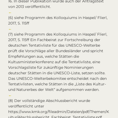
16. In dieser Publikation wurde auch der Antragstext
von 2013 veröffentlicht.
←
(6)
siehe Programm des Kolloquiums in Haspel/ Flierl,
2017, S. 115ff
←
(7)
siehe Programm des Kolloquiums in Haspel/ Flierl,
2017, S. 115ff Ein Fachbeirat zur Fortschreibung der
deutschen Tentativliste für das UNESCO-Welterbe
prüft die Vorschläge aller Bundesländer und spricht
Empfehlungen aus, welche Stätten die
Kultusministerkonferenz auf die Tentativliste, eine
Vorschlagsliste für zukünftige Nominierungen
deutscher Stätten in die UNESCO-Liste, setzen sollte.
Das UNESCO-Welterbekomitee entscheidet nach den
Tentativlisten, welche Stätten in die „Liste des Kultur-
und Naturerbes der Welt“ aufgenommen werden.
←
(8)
Der vollständige Abschlussbericht wurde
veröffentlicht unter
https://www.kmk.org/fileadmin/Dateien/pdf/Themen/K
ultur/Abschlussbericht_Fachbeirat_Tentativliste.pdf,