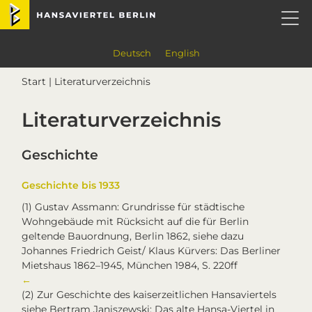
Skip
Skip
Skip
Skip
Hansaviertel Berlin
to
to
to
to
primary
main
primary
footer
navigation
content
sidebar
Deutsch
English
Start
| Literaturverzeichnis
Literaturverzeichnis
Geschichte
Geschichte bis 1933
(1)
Gustav Assmann: Grundrisse für städtische
Wohngebäude mit Rücksicht auf die für Berlin
geltende Bauordnung, Berlin 1862, siehe dazu
Johannes Friedrich Geist/ Klaus Kürvers: Das Berliner
Mietshaus 1862–1945, München 1984, S. 220ff
←
(2)
Zur Geschichte des kaiserzeitlichen Hansaviertels
siehe Bertram Janiszewski: Das alte Hansa-Viertel in