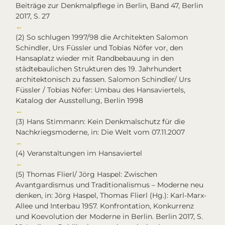
Beiträge zur Denkmalpflege in Berlin, Band 47, Berlin
2017, S. 27
←
(2)
So schlugen 1997/98 die Architekten Salomon
Schindler, Urs Füssler und Tobias Nöfer vor, den
Hansaplatz wieder mit Randbebauung in den
städtebaulichen Strukturen des 19. Jahrhundert
architektonisch zu fassen. Salomon Schindler/ Urs
Füssler / Tobias Nöfer: Umbau des Hansaviertels,
Katalog der Ausstellung, Berlin 1998
←
(3)
Hans Stimmann: Kein Denkmalschutz für die
Nachkriegsmoderne, in: Die Welt vom 07.11.2007
←
(4)
Veranstaltungen im Hansaviertel
←
(5)
Thomas Flierl/ Jörg Haspel: Zwischen
Avantgardismus und Traditionalismus – Moderne neu
denken, in: Jörg Haspel, Thomas Flierl (Hg.): Karl-Marx-
Allee und Interbau 1957. Konfrontation, Konkurrenz
und Koevolution der Moderne in Berlin. Berlin 2017, S.