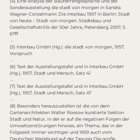
(4)
Eine Analyse der Bauherrengespräche und der
Sonderausstellung die stadt von morgen in Sandra
Wagner-Conzelmann: Die Interbau 1957 in Berlin: Stadt
von heute – Stadt von morgen. Städtebau und
Gesellschaftskritik der 50er Jahre, Petersberg 2007, S.
67ff
←
(5)
Interbau GmbH (Hg.): die stadt von morgen, 1957,
Vorspruch
←
(6)
Text der Ausstellungstafel und in Interbau GmbH
(Hg.), 1957, Stadt und Mensch, Satz 41
←
(7)
Text der Ausstellungstafel und in Interbau GmbH
(Hg.), 1957, Stadt und Mensch, Satz 47
←
(8)
Besonders herauszustellen ist die von dem
Gartenarchitekten Walter Rossow kuratierte Sektion
Stadt und Natur, in der er auf die negativen Folgen der
Umweltzerstörungen hinwies, ein Thema, das in der
Folgezeit immer wichtiger und 1959 auch vom
Deutschen Werkbund
auf der Tagung
Die große