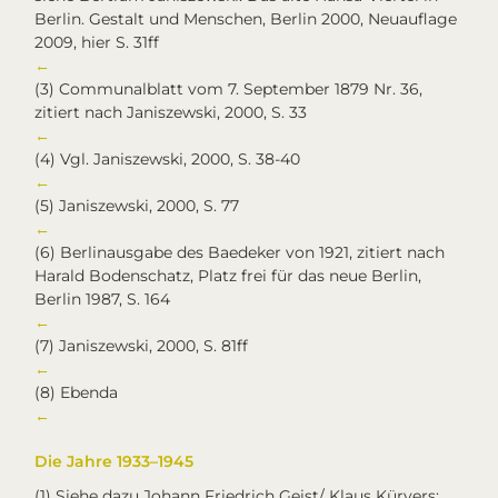
Berlin. Gestalt und Menschen, Berlin 2000, Neuauflage
2009, hier S. 31ff
←
(3)
Communalblatt vom 7. September 1879 Nr. 36,
zitiert nach Janiszewski, 2000, S. 33
←
(4)
Vgl. Janiszewski, 2000, S. 38-40
←
(5)
Janiszewski, 2000, S. 77
←
(6)
Berlinausgabe des Baedeker von 1921, zitiert nach
Harald Bodenschatz, Platz frei für das neue Berlin,
Berlin 1987, S. 164
←
(7)
Janiszewski, 2000, S. 81ff
←
(8)
Ebenda
←
Die Jahre 1933–1945
(1)
Siehe dazu Johann Friedrich Geist/ Klaus Kürvers: