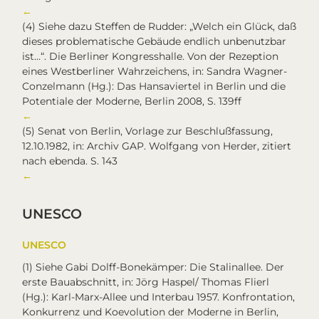
←
(4)
Siehe dazu Steffen de Rudder: „Welch ein Glück, daß
dieses problematische Gebäude endlich unbenutzbar
ist…“. Die Berliner Kongresshalle. Von der Rezeption
eines Westberliner Wahrzeichens, in: Sandra Wagner-
Conzelmann (Hg.): Das Hansaviertel in Berlin und die
Potentiale der Moderne, Berlin 2008, S. 139ff
←
(5)
Senat von Berlin, Vorlage zur Beschlußfassung,
12.10.1982, in: Archiv GAP. Wolfgang von Herder, zitiert
nach ebenda. S. 143
←
UNESCO
UNESCO
(1)
Siehe Gabi Dolff-Bonekämper: Die Stalinallee. Der
erste Bauabschnitt, in: Jörg Haspel/ Thomas Flierl
(Hg.): Karl-Marx-Allee und Interbau 1957. Konfrontation,
Konkurrenz und Koevolution der Moderne in Berlin,