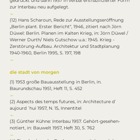
gedruckt und dann 1957 in verbal entnazifizierter Form
zur Interbau neu aufgelegt.
←
(12)
Hans Scharoun, Rede zur Ausstellungseröffnung
„Berlin plant. Erster Bericht“, 1946, zitiert nach Jörn
Düwel: Berlin. Planen im Kalten Krieg, in: Jörn Düwel /
Werner Durth/ Niels Gutschow u.a.: 1945. Krieg -
Zerstörung-Aufbau. Architektur und Stadtplanung
1940-1960, Berlin 1995, S. 197, 198
←
die stadt von morgen
(1)
1953 große Bauausstellung in Berlin, in.
Baurundschau 1951, Heft 11, S. 452
←
(2)
Aspects des temps futures, in: Architecture d᾽
aujourd ᾿hui 1957, N. 15, Innentitel
←
(3)
Günther Kühne: Interbau 1957. Gehört-gesehen-
notiert, in: Bauwelt 1957, Heft 30, S. 762
←