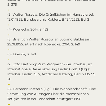
S. 375.
←
(3)
Walter Rossow: Die Grünflächen im Hansaviertel,
12.01.1955, Bundesarchiv Koblenz B 134/2252, Bd. 2
←
(4)
Koenecke, 2014, S. 152
←
(5)
Brief von Walter Rossow an Luciano Baldessari,
25.01.1955, zitiert nach Koenecke, 2014, S. 149
←
(6)
Ebenda, S. 148
←
(7)
Otto Bartning: Zum Programm der Interbau, in:
Internationale Bauausstellung Berlin GmbH (Hg.):
Interbau Berlin 1957, Amtlicher Katalog, Berlin 1957, S.
28
←
(8)
Hermann Mattern (Hg.): Die Wohnlandschaft. Eine
Sammlung von Aussagen über die menschlichen
Tätigkeiten in der Landschaft, Stuttgart 1950
←