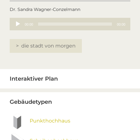
Dr. Sandra Wagner-Conzelmann
Audio-
00:00
00:00
Player
> die stadt von morgen
Primary
Interaktiver Plan
Sidebar
Gebäudetypen
Punkthochhaus