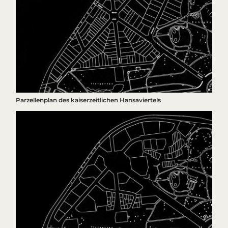
Parzellenplan des kaiserzeitlichen Hansaviertels