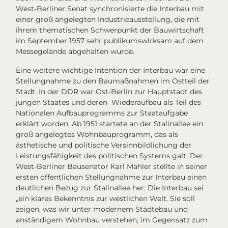
West-Berliner Senat synchronisierte die
Interbau
mit
einer groß angelegten
Industrieausstellung
, die mit
ihrem thematischen Schwerpunkt der Bauwirtschaft
im September 1957 sehr publikumswirksam auf dem
Messegelände abgehalten wurde.
Eine weitere wichtige Intention der
Interbau
war eine
Stellungnahme zu den Baumaßnahmen im Ostteil der
Stadt. In der DDR war Ost-Berlin zur Hauptstadt des
jungen Staates und deren Wiederaufbau als Teil des
Nationalen Aufbauprogramms zur Staataufgabe
erklärt worden. Ab 1951 startete an der Stalinallee ein
groß angelegtes Wohnbauprogramm, das als
ästhetische und politische Versinnbildlichung der
Leistungsfähigkeit des politischen Systems galt. Der
West-Berliner Bausenator Karl Mahler stellte in seiner
ersten öffentlichen Stellungnahme zur
Interbau
einen
deutlichen Bezug zur Stalinallee her: Die
Interbau
sei
„ein klares Bekenntnis zur westlichen Welt. Sie soll
zeigen, was wir unter modernem Städtebau und
anständigem Wohnbau verstehen, im Gegensatz zum