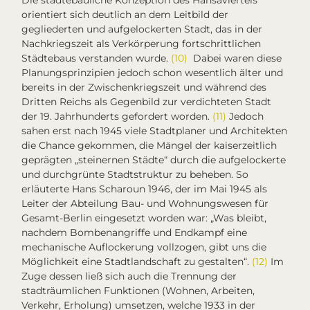
orientiert sich deutlich an dem Leitbild der
gegliederten und aufgelockerten Stadt, das in der
Nachkriegszeit als Verkörperung fortschrittlichen
Städtebaus verstanden wurde.
(10)
Dabei waren diese
Planungsprinzipien jedoch schon wesentlich älter und
bereits in der Zwischenkriegszeit und während des
Dritten Reichs als Gegenbild zur verdichteten Stadt
der 19. Jahrhunderts gefordert worden.
(11)
Jedoch
sahen erst nach 1945 viele Stadtplaner und Architekten
die Chance gekommen, die Mängel der kaiserzeitlich
geprägten „steinernen Städte“ durch die aufgelockerte
und durchgrünte Stadtstruktur zu beheben. So
erläuterte Hans Scharoun 1946, der im Mai 1945 als
Leiter der Abteilung Bau- und Wohnungswesen für
Gesamt-Berlin eingesetzt worden war: „Was bleibt,
nachdem Bombenangriffe und Endkampf eine
mechanische Auflockerung vollzogen, gibt uns die
Möglichkeit eine Stadtlandschaft zu gestalten“.
(12)
Im
Zuge dessen ließ sich auch die Trennung der
stadträumlichen Funktionen (Wohnen, Arbeiten,
Verkehr, Erholung) umsetzen, welche 1933 in der