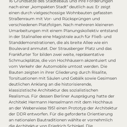
16 Grundsätze des Städtebaus
und ihre Forderungen
nach einer „kompakten Stadt“ deutlich aus: Er zeigt
einen durch vielgeschossige Wohnbauten gefassten
Straßenraum mit Vor- und Rücksprüngen und
verschiedenen Platzfolgen. Nach mehreren kleineren
Umarbeitungen mit einem Planungskollektiv entstand
in der Stalinallee eine Magistrale auch für Fließ- und
Standdemonstrationen, die als breite Allee wie ein
Boulevard anmutet. Der Strausberger Platz und das
Frankfurter Tor bilden zwei weite, repräsentative
Schmuckplätze, die von Hochhäusern akzentuiert und
vom Verkehr der Automobile umtost werden. Die
Bauten zeigten in ihrer Gliederung durch Risalite,
Torsituationen mit Säulen und Gebälk sowie Gesimsen
deutlichen Anklang an die historisierende,
klassizistische
Architektur des sozialistischen
Realismus
. Für dessen Berliner Ausprägung hatte der
Architekt Hermann Henselmann mit dem Hochhaus
an der Weberwiese 1951 einen Prototyp der Architektur
der DDR entworfen. Für die geforderte Orientierung
an nationalen Bautraditionen wählte er vornehmlich
die Architektur von Friedrich Schinkel. Die