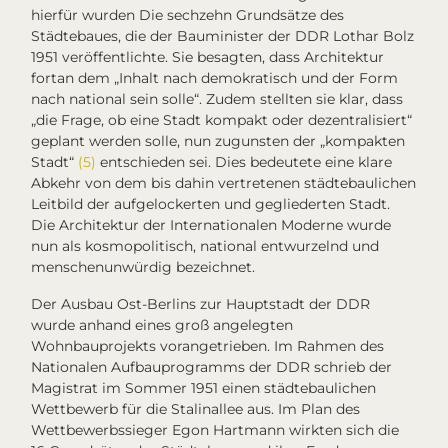
hierfür wurden
Die sechzehn Grundsätze des
Städtebaues
, die der Bauminister der DDR Lothar Bolz
1951 veröffentlichte. Sie besagten, dass Architektur
fortan dem „Inhalt nach demokratisch und der Form
nach national sein solle“. Zudem stellten sie klar, dass
„die Frage, ob eine Stadt kompakt oder dezentralisiert“
geplant werden solle, nun zugunsten der „kompakten
Stadt“
(5)
entschieden sei. Dies bedeutete eine klare
Abkehr von dem bis dahin vertretenen städtebaulichen
Leitbild der aufgelockerten und gegliederten Stadt.
Die
Architektur der Internationalen Moderne
wurde
nun als kosmopolitisch, national entwurzelnd und
menschenunwürdig bezeichnet.
Der Ausbau Ost-Berlins zur Hauptstadt der DDR
wurde anhand eines groß angelegten
Wohnbauprojekts vorangetrieben. Im Rahmen des
Nationalen Aufbauprogramms
der DDR schrieb der
Magistrat im Sommer 1951 einen städtebaulichen
Wettbewerb für die Stalinallee aus. Im Plan des
Wettbewerbssieger Egon Hartmann wirkten sich die