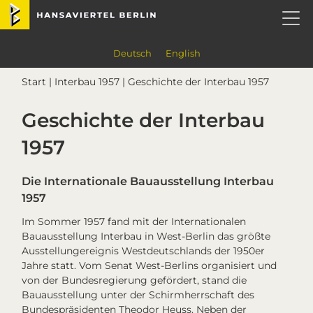
Skip
Skip
Skip
Skip
Hansaviertel Berlin
to
to
to
to
primary
main
primary
footer
navigation
content
sidebar
Deutsch
English
Start
|
Interbau 1957
| Geschichte der Interbau 1957
Geschichte der Interbau
1957
Die Internationale Bauausstellung Interbau
1957
Im Sommer 1957 fand mit der Internationalen
Bauausstellung
Interbau
in West-Berlin das größte
Ausstellungereignis Westdeutschlands der 1950er
Jahre statt. Vom Senat West-Berlins organisiert und
von der Bundesregierung gefördert, stand die
Bauausstellung unter der Schirmherrschaft des
Bundespräsidenten Theodor Heuss. Neben der