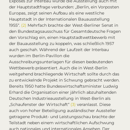
Exposés zur
Interbau
wurde die Ausstellung auch mit
der Hauptstadtfrage verbunden: „Berlin, ein Vorposten
Europas, zeigt seinen Aufbau als eine westliche
Hauptstadt in der Internationalen Bauausstellung
1955“.
(2)
Mehrfach brachte der West-Berliner Senat in
den Bundestagsausschuss für Gesamtdeutsche Fragen
den Vorschlag ein, einen
Hauptstadtwettbewerb
mit
der Bauausstellung zu koppeln, was schließlich 1957
auch geschah. Während der Laufzeit der
Interbau
wurden im Berlin-Pavillon die
Ausschreibungsunterlagen für diesen bedeutenden
Wettbewerb präsentiert. Auch die in West-Berlin
weitgehend brachliegende Wirtschaft sollte durch das
zu entwickelnde Projekt in Schwung gebracht werden.
Bereits 1950 hatte Bundeswirtschaftsminister Ludwig
Erhard die Organisation einer jährlich abzuhaltenden
Deutschen Industrieausstellung
in West-Berlin als
„Schaufenster der Wirtschaft“
(3)
veranlasst. Diese
auch von hoher Beteiligung ausländischer Aussteller
getragene Produkt- und Leistungsschau brachte der
Teilstadt neben einem wirtschaftlichen Aufschwung
auch nationales und internationales Ansehen. Der