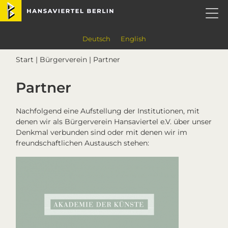
Skip
Skip
Skip
Skip
Hansaviertel Berlin
to
to
to
to
primary
main
primary
footer
navigation
content
sidebar
Deutsch
English
Start
|
Bürgerverein
| Partner
Partner
Nachfolgend eine Aufstellung der Institutionen, mit
denen wir als Bürgerverein Hansaviertel e.V. über unser
Denkmal verbunden sind oder mit denen wir im
freundschaftlichen Austausch stehen: