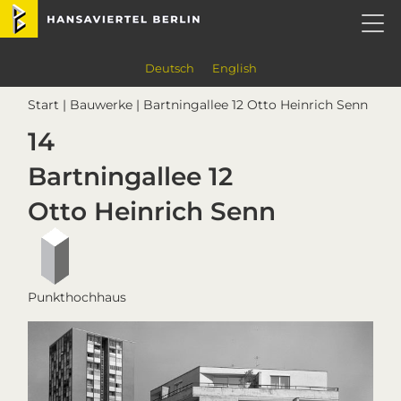
Skip
Skip
Skip
Skip
Hansaviertel Berlin
to
to
to
to
primary
main
primary
footer
navigation
content
sidebar
Deutsch
English
Start
|
Bauwerke
| Bartningallee 12 Otto Heinrich Senn
14
Bartningallee 12
Otto Heinrich Senn
Punkthochhaus