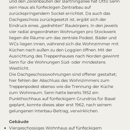
und den Zeilenbauten der Bartningallee hat Otto Senn
sein Haus als fünfeckigen Zentralbau auf
zurückspringendem Sockel errichtet. Da auch das
Dachgeschoss zurückgesetzt ist, ergibt sich der
Eindruck eines „gedrehten“ Baukörpers. In den jeweils
vier radial angeordneten Wohnungen pro Stockwerk
liegen die Räume um das zentrale Podest. Bäder und
WCs liegen innen, während sich die Wohnzimmer mit
Küchen nach außen zu den Loggien öffnen. Mit der
Ausrichtung des Treppenhauses nach Norden gewinnt
Senn für die Wohnungen Süd- oder mindestens
Westlicht.
Die Dachgeschosswohnungen sind offener gestaltet;
hier fehlen der Abschluss des Wohnzimmers zum
Treppenpodest ebenso wie die Trennung der Küche
zum Wohnraum. Senn hatte bereits 1952 ein
Punkthochhaus auf fünfeckigem Grundriss für Basel
geplant, konnte dieses aber erst 1962, nach seinem
gelungenen Interbau-Beitrag, verwirklichen.
Gebäude
Viergeschossiges Wohnhaus auf fünfeckigem