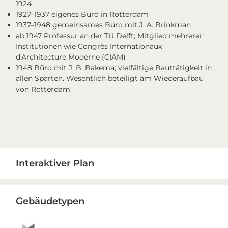
1924
1927–1937 eigenes Büro in Rotterdam
1937–1948 gemeinsames Büro mit J. A. Brinkman
ab 1947 Professur an der TU Delft; Mitglied mehrerer
Institutionen wie Congrès Internationaux
d'Architecture Moderne (CIAM)
1948 Büro mit J. B. Bakema; vielfältige Bauttätigkeit in
allen Sparten. Wesentlich beteiligt am Wiederaufbau
von Rotterdam
Primary
Interaktiver Plan
Sidebar
Gebäudetypen