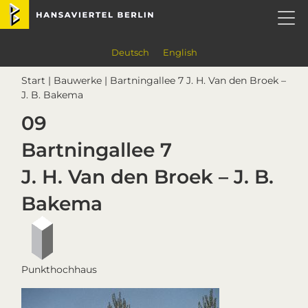
Skip
Skip
Skip
Skip
Hansaviertel Berlin
to
to
to
to
primary
main
primary
footer
navigation
content
sidebar
Deutsch
English
Start
|
Bauwerke
| Bartningallee 7 J. H. Van den Broek –
J. B. Bakema
09
Bartningallee 7
J. H. Van den Broek – J. B.
Bakema
Punkthochhaus