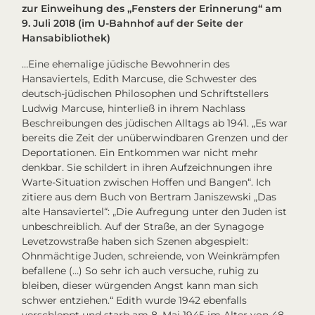
zur Einweihung des „Fensters der Erinnerung“ am
9. Juli 2018 (im U-Bahnhof auf der Seite der
Hansabibliothek)
…Eine ehemalige jüdische Bewohnerin des
Hansaviertels, Edith Marcuse, die Schwester des
deutsch-jüdischen Philosophen und Schriftstellers
Ludwig Marcuse, hinterließ in ihrem Nachlass
Beschreibungen des jüdischen Alltags ab 1941. „Es war
bereits die Zeit der unüberwindbaren Grenzen und der
Deportationen. Ein Entkommen war nicht mehr
denkbar. Sie schildert in ihren Aufzeichnungen ihre
Warte-Situation zwischen Hoffen und Bangen“. Ich
zitiere aus dem Buch von Bertram Janiszewski „Das
alte Hansaviertel“: „Die Aufregung unter den Juden ist
unbeschreiblich. Auf der Straße, an der Synagoge
Levetzowstraße haben sich Szenen abgespielt:
Ohnmächtige Juden, schreiende, von Weinkrämpfen
befallene (…) So sehr ich auch versuche, ruhig zu
bleiben, dieser würgenden Angst kann man sich
schwer entziehen.“ Edith wurde 1942 ebenfalls
verschleppt und starb am 8. Mai 1945 im Alter von 48