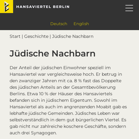
Skip
Skip
Skip
Skip
Hansaviertel Berlin
to
to
to
to
primary
main
primary
footer
navigation
content
sidebar
Deutsch
English
Start
|
Geschichte
| Jüdische Nachbarn
Jüdische Nachbarn
Der Anteil der jüdischen Einwohner speziell im
Hansaviertel war vergleichsweise hoch. Er betrug in
den zwanziger Jahren mit ca. 8 % fast das Doppelte
des jüdischen Anteils an der Gesamtbevölkerung
Berlins. Etwa 10 % der Häuser des Hansaviertels
befanden sich in jüdischem Eigentum. Sowohl im
Hansaviertel als auch im angrenzenden Moabit gab es
lebhafte jüdische Gemeinden. Jüdisches Leben war
selbstverständlich in dem gut bürgerlichen Viertel. Es
gab nicht nur zahlreiche koschere Geschäfte, sondern
auch drei Synagogen.