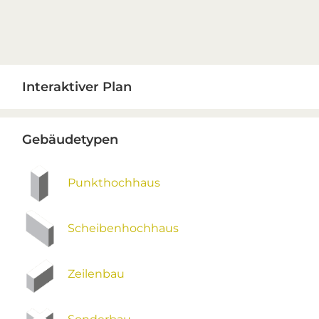
Primary
Interaktiver Plan
Sidebar
Gebäudetypen
Punkthochhaus
Scheibenhochhaus
Zeilenbau