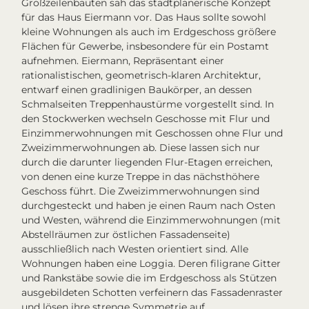
Großzeilenbauten sah das stadtplanerische Konzept
für das Haus Eiermann vor. Das Haus sollte sowohl
kleine Wohnungen als auch im Erdgeschoss größere
Flächen für Gewerbe, insbesondere für ein Postamt
aufnehmen. Eiermann, Repräsentant einer
rationalistischen, geometrisch-klaren Architektur,
entwarf einen gradlinigen Baukörper, an dessen
Schmalseiten Treppenhaustürme vorgestellt sind. In
den Stockwerken wechseln Geschosse mit Flur und
Einzimmerwohnungen mit Geschossen ohne Flur und
Zweizimmerwohnungen ab. Diese lassen sich nur
durch die darunter liegenden Flur-Etagen erreichen,
von denen eine kurze Treppe in das nächsthöhere
Geschoss führt. Die Zweizimmerwohnungen sind
durchgesteckt und haben je einen Raum nach Osten
und Westen, während die Einzimmerwohnungen (mit
Abstellräumen zur östlichen Fassadenseite)
ausschließlich nach Westen orientiert sind. Alle
Wohnungen haben eine Loggia. Deren filigrane Gitter
und Rankstäbe sowie die im Erdgeschoss als Stützen
ausgebildeten Schotten verfeinern das Fassadenraster
und lösen ihre strenge Symmetrie auf.