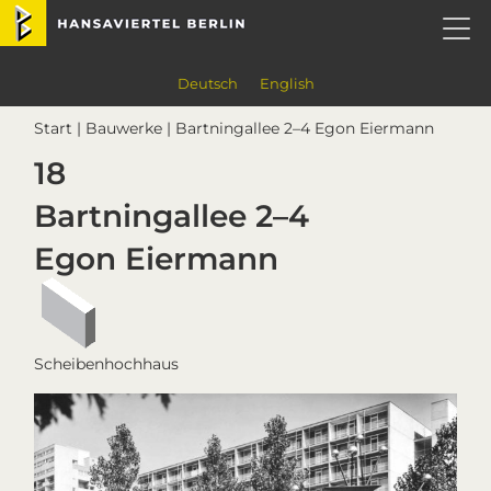
Skip
Skip
Skip
Skip
Hansaviertel Berlin
to
to
to
to
primary
main
primary
footer
navigation
content
sidebar
Deutsch
English
Start
|
Bauwerke
| Bartningallee 2–4 Egon Eiermann
18
Bartningallee 2–4
Egon Eiermann
Scheibenhochhaus