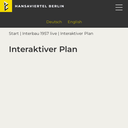
Skip
Skip
Skip
Hansaviertel Berlin
to
to
to
primary
main
footer
navigation
content
Deutsch
English
Start
|
Interbau 1957 live
| Interaktiver Plan
Interaktiver Plan