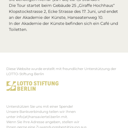
Die Tour startet beim Gebäude 25 „Giraffe Hochhaus“
Klopstockstrasse 2, Ecke Strasse des 17. Juni, und endet
an der Akademie der Künste, Hanseatenweg 10.
In der Akademie der Künste befinden sich ein Café und
Toiletten.
Diese Website wurde erstellt mit freundlicher Unterstützung der
Footer
LOTTO-Stiftung Berlin
Unterstützen Sie uns mit einer Spende!
Unsere Bankverbindung teilen wir Ihnen
unter info(at)hansaviertel.berlin mit.
Wenn Sie Ihre Adresse angeben, stellen wir
Ihnen gerne eine Zuwendungsbestätigung aus.