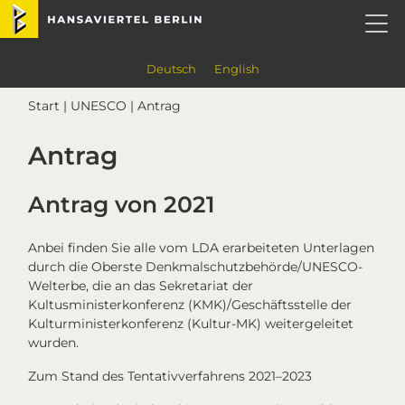
Skip
Skip
Skip
Skip
Hansaviertel Berlin
to
to
to
to
primary
main
primary
footer
navigation
content
sidebar
Deutsch
English
Start
|
UNESCO
| Antrag
Antrag
Antrag von 2021
Anbei finden Sie alle vom LDA erarbeiteten Unterlagen
durch die Oberste Denkmalschutzbehörde/UNESCO-
Welterbe, die an das Sekretariat der
Kultusministerkonferenz (KMK)/Geschäftsstelle der
Kulturministerkonferenz (Kultur-MK) weitergeleitet
wurden.
Zum Stand des Tentativverfahrens 2021–2023