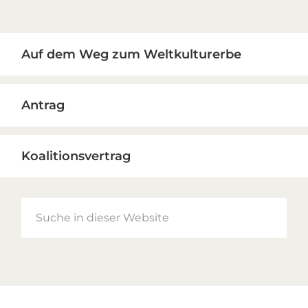
Primary
Auf dem Weg zum Weltkulturerbe
Sidebar
Antrag
Koalitionsvertrag
Suche
in
dieser
Website