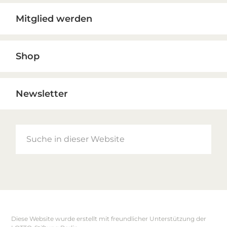
Mitglied werden
Shop
Newsletter
Suche
in
dieser
Website
Diese Website wurde erstellt mit freundlicher Unterstützung der
Footer