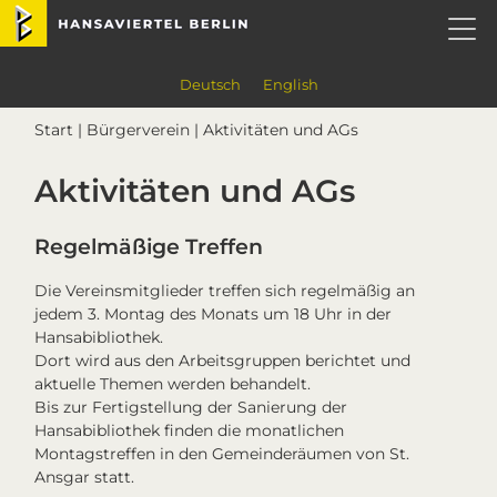
Skip
Skip
Skip
Skip
Hansaviertel Berlin
to
to
to
to
primary
main
primary
footer
navigation
content
sidebar
Deutsch
English
Start
|
Bürgerverein
| Aktivitäten und AGs
Aktivitäten und AGs
Regelmäßige Treffen
Die Vereinsmitglieder treffen sich regelmäßig an
jedem 3. Montag des Monats um 18 Uhr in der
Hansabibliothek.
Dort wird aus den Arbeitsgruppen berichtet und
aktuelle Themen werden behandelt.
Bis zur Fertigstellung der Sanierung der
Hansabibliothek finden die monatlichen
Montagstreffen in den Gemeinderäumen von St.
Ansgar statt.