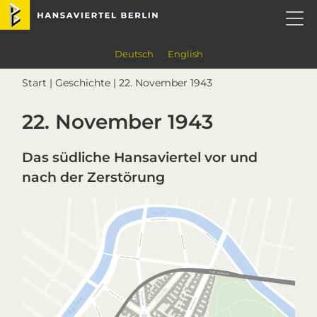
Skip
Skip
Skip
Skip
Hansaviertel Berlin
to
to
to
to
primary
main
primary
footer
navigation
content
sidebar
Deutsch
English
Start
|
Geschichte
| 22. November 1943
22. November 1943
Das südliche Hansaviertel vor und
nach der Zerstörung