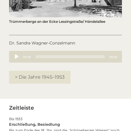
Trümmerberge an der Ecke Lessingstraße/ Händelallee
Dr. Sandra Wagner-Conzelmann
Audio-
00:00
00:00
Player
> Die Jahre 1945–1953
Primary
Zeitleiste
Sidebar
Bis 1933
Erschließung, Besiedlung
Bis zum Ende des 18. Jhs. sind die „Schöneberger Wiesen“ noch