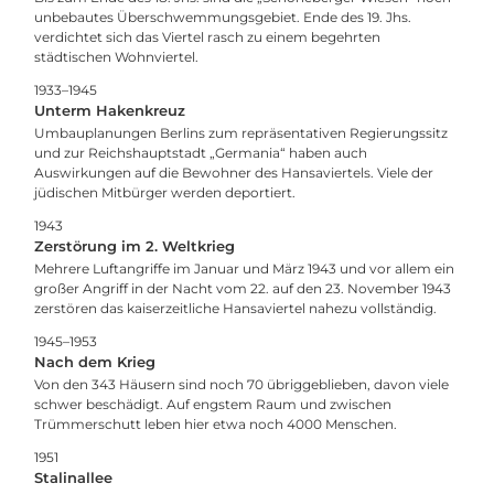
unbebautes Überschwemmungsgebiet. Ende des 19. Jhs.
verdichtet sich das Viertel rasch zu einem begehrten
städtischen Wohnviertel.
1933–1945
Unterm Hakenkreuz
Umbauplanungen Berlins zum repräsentativen Regierungssitz
und zur Reichshauptstadt „Germania“ haben auch
Auswirkungen auf die Bewohner des Hansaviertels. Viele der
jüdischen Mitbürger werden deportiert.
1943
Zerstörung im 2. Weltkrieg
Mehrere Luftangriffe im Januar und März 1943 und vor allem ein
großer Angriff in der Nacht vom 22. auf den 23. November 1943
zerstören das kaiserzeitliche Hansaviertel nahezu vollständig.
1945–1953
Nach dem Krieg
Von den 343 Häusern sind noch 70 übriggeblieben, davon viele
schwer beschädigt. Auf engstem Raum und zwischen
Trümmerschutt leben hier etwa noch 4000 Menschen.
1951
Stalinallee