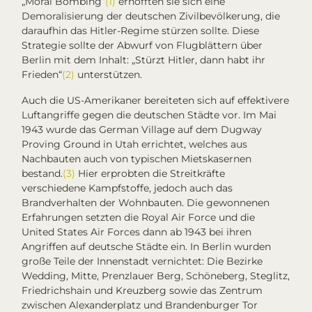
„Moral Bombing“
(1)
erhofften sie sich eine
Demoralisierung der deutschen Zivilbevölkerung, die
daraufhin das Hitler-Regime stürzen sollte. Diese
Strategie sollte der Abwurf von Flugblättern über
Berlin mit dem Inhalt: „Stürzt Hitler, dann habt ihr
Frieden“
(2)
unterstützen.
Auch die US-Amerikaner bereiteten sich auf effektivere
Luftangriffe gegen die deutschen Städte vor. Im Mai
1943 wurde das
German Village
auf dem Dugway
Proving Ground in Utah errichtet, welches aus
Nachbauten auch von typischen Mietskasernen
bestand.
(3)
Hier erprobten die Streitkräfte
verschiedene Kampfstoffe, jedoch auch das
Brandverhalten der Wohnbauten. Die gewonnenen
Erfahrungen setzten die Royal Air Force und die
United States Air Forces dann ab 1943 bei ihren
Angriffen auf deutsche Städte ein. In Berlin wurden
große Teile der Innenstadt vernichtet: Die Bezirke
Wedding, Mitte, Prenzlauer Berg, Schöneberg, Steglitz,
Friedrichshain und Kreuzberg sowie das Zentrum
zwischen Alexanderplatz und Brandenburger Tor