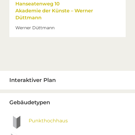
Hanseatenweg 10
Akademie der Künste – Werner
Düttmann
Werner Düttmann
Primary
Interaktiver Plan
Sidebar
Gebäudetypen
Punkthochhaus