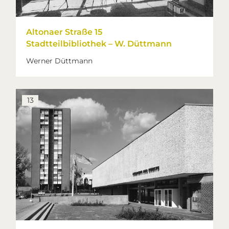
Altonaer Straße 15
Stadtteilbibliothek – W. Düttmann
Werner Düttmann
13