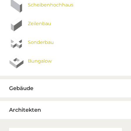
Scheibenhochhaus
Zeilenbau
Sonderbau
Bungalow
Gebäude
Architekten
Suche