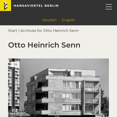
Skip
Skip
Skip
Skip
Hansaviertel Berlin
to
to
to
to
primary
main
primary
footer
navigation
content
sidebar
Deutsch
English
Start
| Archives for Otto Heinrich Senn
Otto Heinrich Senn
14