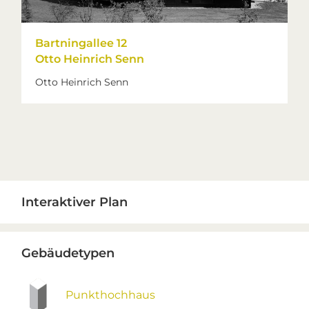
Bartningallee 12
Otto Heinrich Senn
Otto Heinrich Senn
Primary
Interaktiver Plan
Sidebar
Gebäudetypen
Punkthochhaus