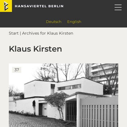
Skip
Skip
Skip
Skip
Hansaviertel Berlin
to
to
to
to
primary
main
primary
footer
navigation
content
sidebar
Deutsch
English
Start
| Archives for Klaus Kirsten
Klaus Kirsten
37