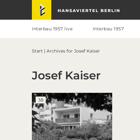
Skip
Skip
Skip
Skip
Hansaviertel Berlin
to
to
to
to
primary
main
primary
footer
navigation
content
sidebar
Interbau 1957 live
Interbau 1957
Start
| Archives for Josef Kaiser
Josef Kaiser
38