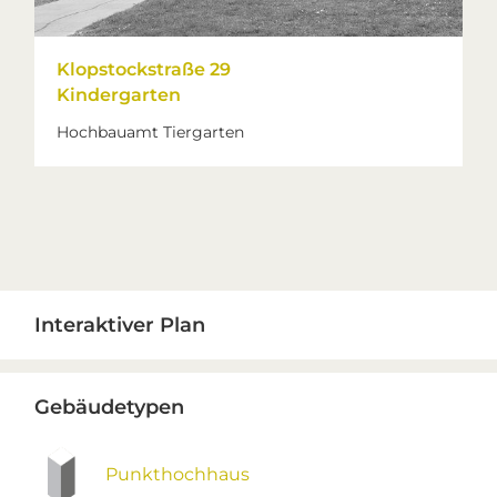
Klopstockstraße 29
Kindergarten
Hochbauamt Tiergarten
Primary
Interaktiver Plan
Sidebar
Gebäudetypen
Punkthochhaus