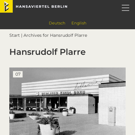
Skip
Skip
Skip
Skip
Hansaviertel Berlin
to
to
to
to
primary
main
primary
footer
navigation
content
sidebar
Deutsch
English
Start
| Archives for Hansrudolf Plarre
Hansrudolf Plarre
07