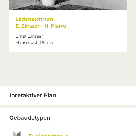
Ladenzentrum
E. Zinsser – H. Plarre
Ernst Zinsser
Hansrudolf Plarre
Primary
Interaktiver Plan
Sidebar
Gebäudetypen