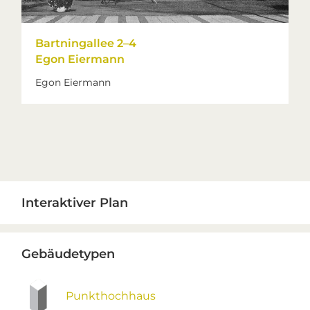
Bartningallee 2–4
Egon Eiermann
Egon Eiermann
Primary
Interaktiver Plan
Sidebar
Gebäudetypen
Punkthochhaus