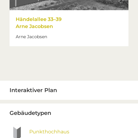
Händelallee 33–39
Arne Jacobsen
Arne Jacobsen
Primary
Interaktiver Plan
Sidebar
Gebäudetypen
Punkthochhaus