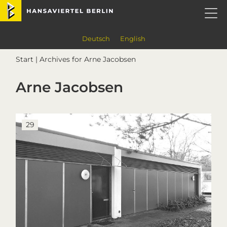
Skip
Skip
Skip
Skip
Hansaviertel Berlin
to
to
to
to
primary
main
primary
footer
navigation
content
sidebar
Deutsch
English
Start
| Archives for Arne Jacobsen
Arne Jacobsen
29