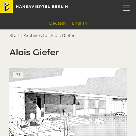
Skip
Skip
Skip
Skip
Hansaviertel Berlin
to
to
to
to
primary
main
primary
footer
navigation
content
sidebar
Deutsch
English
Start
| Archives for Alois Giefer
Alois Giefer
31