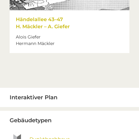
Händelallee 43–47
H. Mäckler – A. Giefer
Alois Giefer
Hermann Mäckler
Primary
Interaktiver Plan
Sidebar
Gebäudetypen