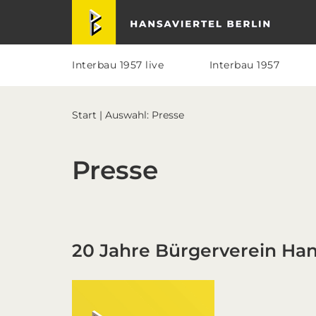
Skip
Skip
Skip
Skip
Hansaviertel Berlin
to
to
to
to
primary
main
primary
footer
navigation
content
sidebar
Interbau 1957 live
Interbau 1957
Start
| Auswahl: Presse
Presse
20 Jahre Bürgerverein Hans