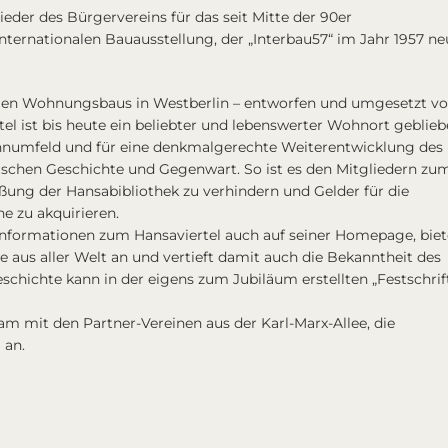
ieder des Bürgervereins für das seit Mitte der 90er
 Internationalen Bauausstellung, der
„Interbau57“
im Jahr 1957 ne
len Wohnungsbaus in Westberlin – entworfen und umgesetzt v
tel ist bis heute ein beliebter und lebenswerter Wohnort geblieb
Wohnumfeld und für eine denkmalgerechte Weiterentwicklung des
nischen Geschichte und Gegenwart. So ist es den Mitgliedern zu
eßung der Hansabibliothek zu verhindern und Gelder für die
e zu akquirieren.
Informationen zum Hansaviertel auch auf seiner Homepage, biet
e aus aller Welt an und vertieft damit auch die Bekanntheit des
schichte kann in der eigens zum Jubiläum erstellten „Festschrif
m mit den Partner-Vereinen aus der Karl-Marx-Allee, die
l
an.