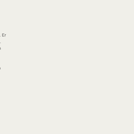
 Er
.
n
n