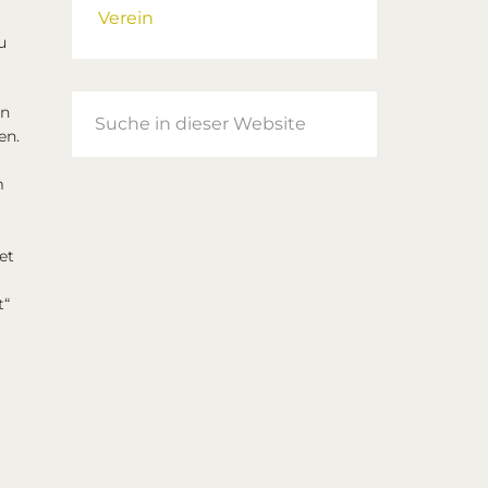
Verein
u
Suche
on
in
en.
dieser
m
Website
et
t“