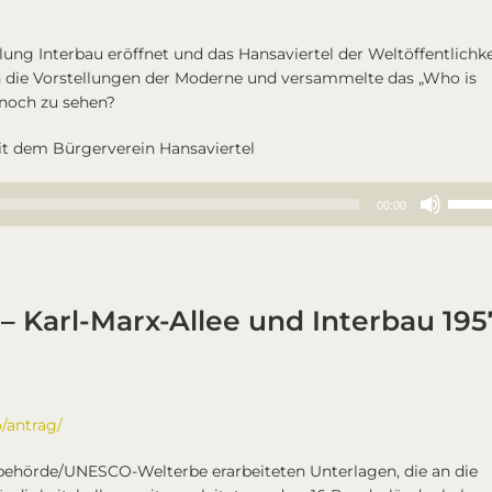
lung Interbau eröffnet und das Hansaviertel der Weltöffentlichke
 an die Vorstellungen der Moderne und versammelte das „Who is
 noch zu sehen?
t dem Bürgerverein Hansaviertel
Pfeilt
00:00
Hoch/
benut
um
die
 Karl-Marx-Allee und Interbau 195
Lautst
zu
regeln
o/antrag/
zbehörde/UNESCO-Welterbe erarbeiteten Unterlagen, die an die