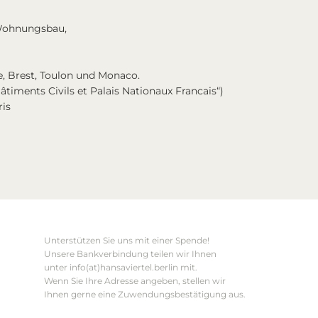
r Wohnungsbau,
e, Brest, Toulon und Monaco.
âtiments Civils et Palais Nationaux Francais“)
ris
Unterstützen Sie uns mit einer Spende!
Unsere Bankverbindung teilen wir Ihnen
unter info(at)hansaviertel.berlin mit.
Wenn Sie Ihre Adresse angeben, stellen wir
Ihnen gerne eine Zuwendungsbestätigung aus.