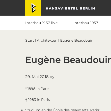
Skip
Skip
Skip
Skip
Hansaviertel Berlin
to
to
to
to
primary
main
primary
footer
navigation
content
sidebar
Interbau 1957 live
Interbau 1957
Start
|
Architekten
| Eugène Beaudouin
Eugène Beaudoui
29. Mai 2018
by
* 1898 in Paris
† 1983 in Paris
Studium an der École des beaux arts, Paris;