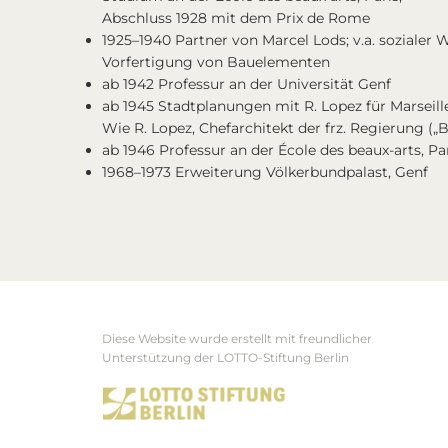
Abschluss 1928 mit dem Prix de Rome
1925–1940 Partner von Marcel Lods; v.a. soziale
Vorfertigung von Bauelementen
ab 1942 Professur an der Universität Genf
ab 1945 Stadtplanungen mit R. Lopez für Marseill
Wie R. Lopez, Chefarchitekt der frz. Regierung („B
ab 1946 Professur an der École des beaux-arts, Pa
1968–1973 Erweiterung Völkerbundpalast, Genf
Diese Website wurde erstellt mit freundlicher
Footer
Unterstützung der LOTTO-Stiftung Berlin