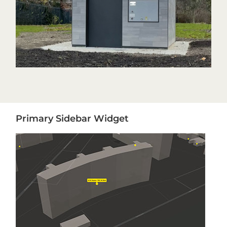
Primary
Primary Sidebar Widget
Sidebar