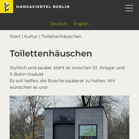
Skip
Skip
Skip
Skip
Hansaviertel Berlin
to
to
to
to
primary
main
primary
footer
navigation
content
sidebar
Deutsch
English
Start
|
Kultur
| Toilettenhäuschen
Toilettenhäuschen
Stylisch und sauber steht es zwischen St. Ansgar und
S-Bahn-Viadukt
Es soll helfen, die Büsche sauberer zu halten. Wir
wünschen es uns!