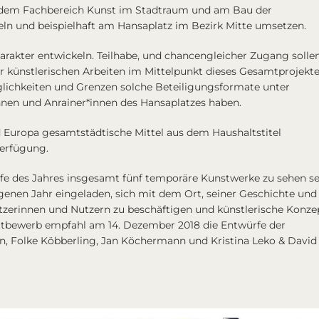
 dem Fachbereich Kunst im Stadtraum und am Bau der
ln und beispielhaft am Hansaplatz im Bezirk Mitte umsetzen.
harakter entwickeln. Teilhabe, und chancengleicher Zugang solle
 künstlerischen Arbeiten im Mittelpunkt dieses Gesamtprojekt
glichkeiten und Grenzen solche Beteiligungsformate unter
en und Anrainer*innen des Hansaplatzes haben.
nd Europa gesamtstädtische Mittel aus dem Haushaltstitel
Verfügung.
ufe des Jahres insgesamt fünf temporäre Kunstwerke zu sehen se
enen Jahr eingeladen, sich mit dem Ort, seiner Geschichte und
erinnen und Nutzern zu beschäftigen und künstlerische Konze
ttbewerb empfahl am 14. Dezember 2018 die Entwürfe der
en, Folke Köbberling, Jan Köchermann und Kristina Leko & David