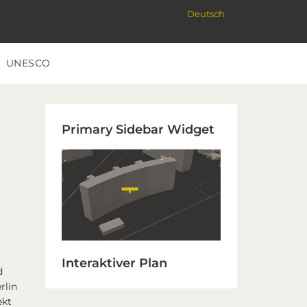
Deutsch
UNESCO
Primary
Primary Sidebar Widget
Sidebar
Interaktiver Plan
d
rlin
ekt