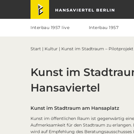
Skip
Skip
Skip
Skip
Hansaviertel Berlin
to
to
to
to
primary
main
primary
footer
navigation
content
sidebar
Interbau 1957 live
Interbau 1957
Start
|
Kultur
| Kunst im Stadtraum – Pilotprojekt
Kunst im Stadtraum
Hansaviertel
Kunst im Stadtraum am Hansaplatz
Kunst im öffentlichen Raum ist gegenwärtig eine 
Aufmerksamkeit für den Stadtraum zu erlangen. 
wird auf Empfehlung des Beratungsausschusses K