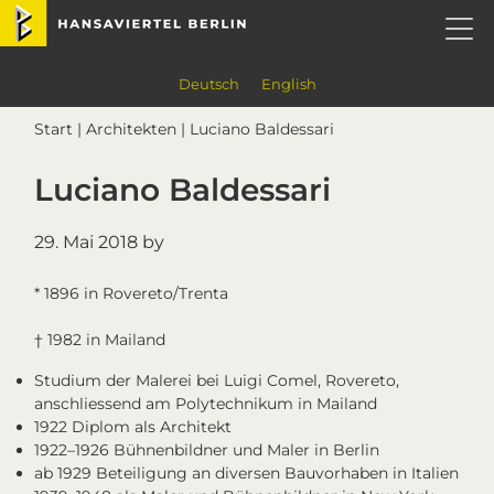
Skip
Skip
Skip
Skip
Hansaviertel Berlin
to
to
to
to
primary
main
primary
footer
navigation
content
sidebar
Deutsch
English
Start
|
Architekten
| Luciano Baldessari
Luciano Baldessari
29. Mai 2018
by
* 1896 in Rovereto/Trenta
† 1982 in Mailand
Studium der Malerei bei Luigi Comel, Rovereto,
anschliessend am Polytechnikum in Mailand
1922 Diplom als Architekt
1922–1926 Bühnenbildner und Maler in Berlin
ab 1929 Beteiligung an diversen Bauvorhaben in Italien