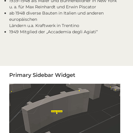
1939–1948 als Maler und Bühnenbildner in New York
u. a. für Max Reinhardt und Erwin Piscator
ab 1948 diverse Bauten in Italien und anderen
europäischen
Ländern u.a. Kraftwerk in Trentino
1949 Mitglied der „Accademia degli Agiati“
Primary
Primary Sidebar Widget
Sidebar