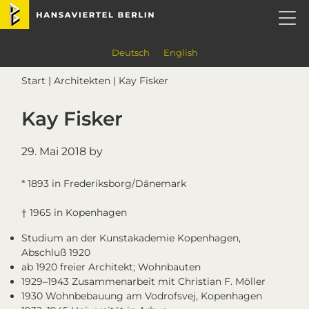
Skip
Skip
Skip
Skip
Hansaviertel Berlin
to
to
to
to
primary
main
primary
footer
navigation
content
sidebar
Deutsch
English
Start
|
Architekten
| Kay Fisker
Kay Fisker
29. Mai 2018
by
* 1893 in Frederiksborg/Dänemark
† 1965 in Kopenhagen
Studium an der Kunstakademie Kopenhagen,
Abschluß 1920
ab 1920 freier Architekt; Wohnbauten
1929–1943 Zusammenarbeit mit Christian F. Möller
1930 Wohnbebauung am Vodrofsvej, Kopenhagen