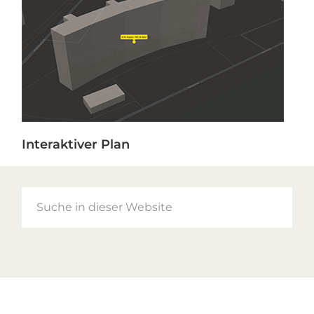
Interaktiver Plan
Suche
in
dieser
Website