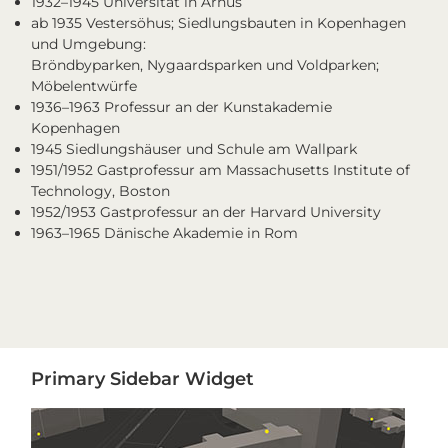
1932–1945 Universität in Arhus
ab 1935 Vestersöhus; Siedlungsbauten in Kopenhagen
und Umgebung:
Bröndbyparken, Nygaardsparken und Voldparken;
Möbelentwürfe
1936–1963 Professur an der Kunstakademie
Kopenhagen
1945 Siedlungshäuser und Schule am Wallpark
1951/1952 Gastprofessur am Massachusetts Institute of
Technology, Boston
1952/1953 Gastprofessur an der Harvard University
1963–1965 Dänische Akademie in Rom
Primary
Primary Sidebar Widget
Sidebar