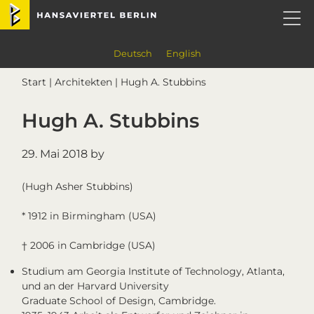
Skip
Skip
Skip
Skip
Hansaviertel Berlin
to
to
to
to
primary
main
primary
footer
navigation
content
sidebar
Deutsch
English
Start
|
Architekten
| Hugh A. Stubbins
Hugh A. Stubbins
29. Mai 2018
by
(Hugh Asher Stubbins)
* 1912 in Birmingham (USA)
† 2006 in Cambridge (USA)
Studium am Georgia Institute of Technology, Atlanta,
und an der Harvard University
Graduate School of Design, Cambridge.