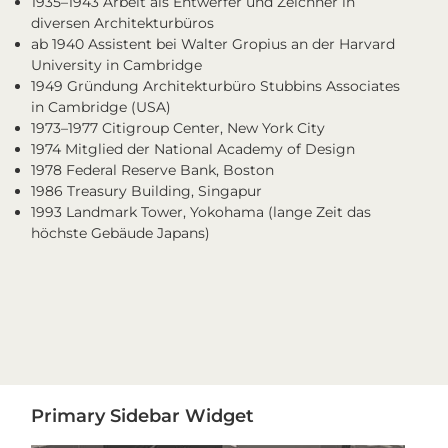
1935–1943 Arbeit als Entwerfer und Zeichner in
diversen Architekturbüros
ab 1940 Assistent bei Walter Gropius an der Harvard
University in Cambridge
1949 Gründung Architekturbüro Stubbins Associates
in Cambridge (USA)
1973–1977 Citigroup Center, New York City
1974 Mitglied der National Academy of Design
1978 Federal Reserve Bank, Boston
1986 Treasury Building, Singapur
1993 Landmark Tower, Yokohama (lange Zeit das
höchste Gebäude Japans)
Primary
Primary Sidebar Widget
Sidebar