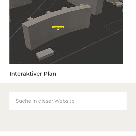
Interaktiver Plan
Suche
in
dieser
Website