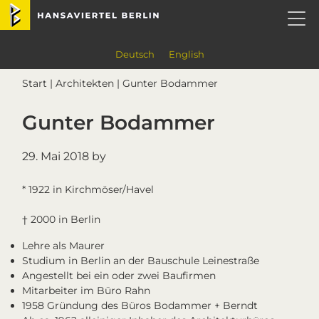
Skip
Skip
Skip
Skip
Hansaviertel Berlin
to
to
to
to
primary
main
primary
footer
navigation
content
sidebar
Deutsch
English
Start
|
Architekten
| Gunter Bodammer
Gunter Bodammer
29. Mai 2018
by
* 1922 in Kirchmöser/Havel
† 2000 in Berlin
Lehre als Maurer
Studium in Berlin an der Bauschule Leinestraße
Angestellt bei ein oder zwei Baufirmen
Mitarbeiter im Büro Rahn
1958 Gründung des Büros Bodammer + Berndt