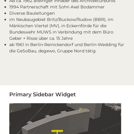
Ab ca. 1962 alleiniger Inhaber des Architekturbüros
1994 Partnerschaft mit Sohn Axel Bodammer
Diverse Bauleitungen
im Neubaugebiet Britz/Buckow/Rudow (BBR), im
Märkischen Viertel (MV), in Eckernförde für die
Bundeswehr MUWS in Verbindung mit dem Büro
Geber + Risse über ca. 15 Jahre
ab 1961 in Berlin-Reinickendorf und Berlin-Wedding für
die GeSoBau, degewo, Gruppe Nord tätig
Primary
Primary Sidebar Widget
Sidebar