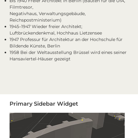
bis 1940 Freier Architekt in Berlin (Bauten für die UfA,
Filmtresor,
Negativhaus, Verwaltungsgebäude,
Reichspostministerium)
1945–1947 Wieder freier Architekt;
Luftbrückendenkmal, Hochhaus Lietzensee
1947 Professur für Architektur an der Hochschule für
Bildende Künste, Berlin
1958 Bei der Weltausstellung Brüssel wird eines seiner
Hansaviertel-Häuser gezeigt
Primary
Primary Sidebar Widget
Sidebar