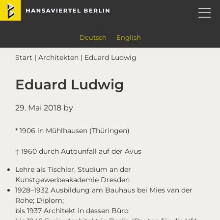
Skip
Skip
Skip
Skip
Hansaviertel Berlin
to
to
to
to
primary
main
primary
footer
navigation
content
sidebar
Deutsch
English
Start
|
Architekten
| Eduard Ludwig
Eduard Ludwig
29. Mai 2018
by
* 1906 in Mühlhausen (Thüringen)
† 1960 durch Autounfall auf der Avus
Lehre als Tischler, Studium an der
Kunstgewerbeakademie Dresden
1928–1932 Ausbildung am Bauhaus bei Mies van der
Rohe; Diplom;
bis 1937 Architekt in dessen Büro