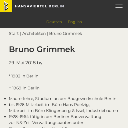
Skip
Skip
Skip
Skip
Hansaviertel Berlin
to
to
to
to
primary
main
primary
footer
navigation
content
sidebar
Deutsch
English
Start
|
Architekten
| Bruno Grimmek
Bruno Grimmek
29. Mai 2018
by
* 1902 in Berlin
† 1969 in Berlin
Maurerlehre, Studium an der Baugewerkschule Berlin
bis 1928 Mitarbeit im Büro Hans Poelzig,
Mitarbeit im Büro Klingenberg & Issel, Industriebauten
1928–1964 tätig in der Berliner Bauverwaltung:
zur NS-Zeit Verwaltungsbauten unter