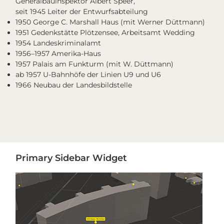
Generalbauinspektor Albert Speer,
seit 1945 Leiter der Entwurfsabteilung
1950 George C. Marshall Haus (mit Werner Düttmann)
1951 Gedenkstätte Plötzensee, Arbeitsamt Wedding
1954 Landeskriminalamt
1956–1957 Amerika-Haus
1957 Palais am Funkturm (mit W. Düttmann)
ab 1957 U-Bahnhöfe der Linien U9 und U6
1966 Neubau der Landesbildstelle
Primary
Primary Sidebar Widget
Sidebar