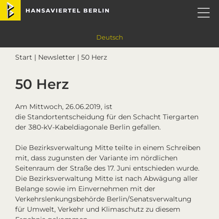
Skip
Skip
Skip
Skip
Hansaviertel Berlin
to
to
to
to
primary
main
primary
footer
navigation
content
sidebar
Deutsch
Start
|
Newsletter
| 50 Herz
50 Herz
Am Mittwoch, 26.06.2019, ist
die Standortentscheidung für den Schacht Tiergarten
der 380-kV-Kabeldiagonale Berlin gefallen.
Die Bezirksverwaltung Mitte teilte in einem Schreiben
mit, dass zugunsten der Variante im nördlichen
Seitenraum der Straße des 17. Juni entschieden wurde.
Die Bezirksverwaltung Mitte ist nach Abwägung aller
Belange sowie im Einvernehmen mit der
Verkehrslenkungsbehörde Berlin/Senatsverwaltung
für Umwelt, Verkehr und Klimaschutz zu diesem